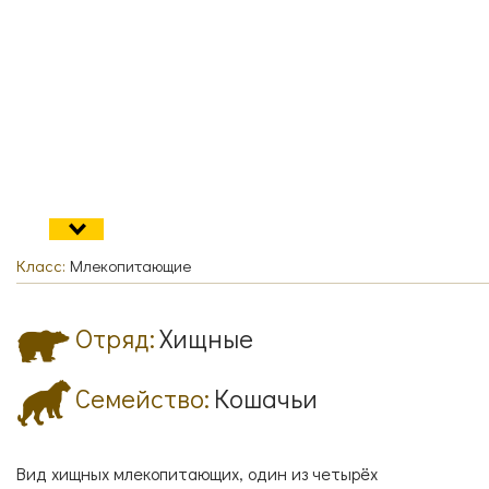
Согласие с
правилами поведения в зоопарке
СПЕЦИАЛИСТЫ
УСЛУГИ
Согласие с
правилами покупки электронных
билетов
ГОСТЕВАЯ КНИГА
ОКАЗАТЬ ПОМОЩЬ
Класс:
Млекопитающие
НАШИ ДРУЗЬЯ
Отряд:
Хищные
Семейство:
Кошачьи
Вид хищных млекопитающих, один из четырёх