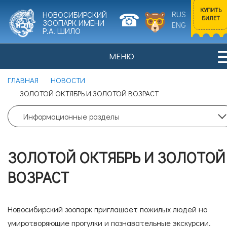
КУПИТЬ
RUS
НОВОСИБИРСКИЙ
БИЛЕТ
ЗООПАРК ИМЕНИ
ENG
Р.А. ШИЛО
МЕНЮ
Входной билет
ГЛАВНАЯ
НОВОСТИ
Взрослый
0
ЗОЛОТОЙ ОКТЯБРЬ И ЗОЛОТОЙ ВОЗРАСТ
НОВОСТИ
ПОСЕТИТЕЛЯМ
Цена билета: 700 рублей.
Информационные разделы
Входной билет
ЗОЛОТОЙ ОКТЯБРЬ И ЗОЛОТОЙ
Льготный
0
ИСТОРИЯ ЗООПАРКА
ЖИВОТНЫЕ
ВОЗРАСТ
Цена билета: 350 рублей.
Новосибирский зоопарк приглашает пожилых людей на
Согласие на обработку
персональных данных
умиротворяющие прогулки и познавательные экскурсии.