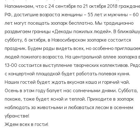
Согласие с
правилами поведения в зоопарке
СПЕЦИАЛИСТЫ
УСЛУГИ
Напоминаем, что с 24 сентября по 21 октября 2018 граждан
Согласие с
правилами покупки электронных
РФ, достигшие возраста женщины – 55 лет и мужчины – 60
билетов
лет могут посещать зоопарк бесплатно. Мы традиционно
раздвигаем границы «Декады пожилых людей». В ближайш
ГОСТЕВАЯ КНИГА
ОКАЗАТЬ ПОМОЩЬ
субботу, 6 октября, в Новосибирском зоопарке состоится
праздник. Будем рады видеть всех, но особенно приглашае
людей пожилого возраста. На центральной аллее зоопарка 
13-00 состоится выступление творческих коллективов. Ряд
с концертной площадкой будет работать полевая кухня.
НАШИ ДРУЗЬЯ
Наших гостей будет ждать вкусная каша и горячий чай.
Осень в этом году балует нас солнечными днями. Суббота,
похоже, тоже будет ясной и теплой. Приходите в зоопарк
наблюдать за животными и любоваться лесом в осеннем
убранстве!
Ждем всех в гости!