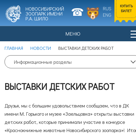
КУПИТЬ
RUS
НОВОСИБИРСКИЙ
БИЛЕТ
ЗООПАРК ИМЕНИ
ENG
Р.А. ШИЛО
МЕНЮ
Входной билет
ГЛАВНАЯ
НОВОСТИ
ВЫСТАВКИ ДЕТСКИХ РАБОТ
Взрослый
0
Информационные разделы
НОВОСТИ
ПОСЕТИТЕЛЯМ
Цена билета: 700 рублей.
ВЫСТАВКИ ДЕТСКИХ РАБОТ
Входной билет
Льготный
0
ИСТОРИЯ ЗООПАРКА
ЖИВОТНЫЕ
Друзья, мы с большим удовольствием сообщаем, что в ДК
Цена билета: 350 рублей.
имени М. Горького и музее «Заельцовка» открыты выставки
детских работ, которые принимали участие в конкурсе
Согласие на обработку
персональных данных
«Краснокнижные животные Новосибирского зоопарка»! Ито