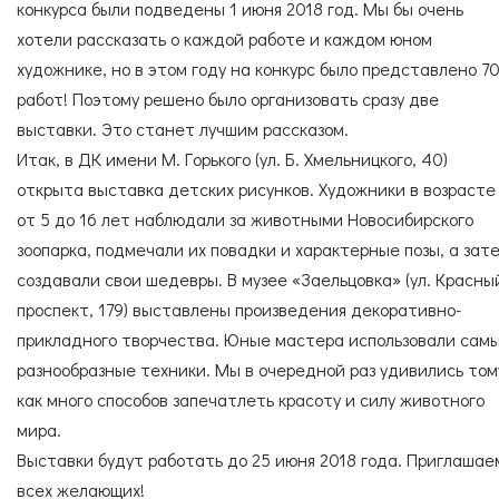
Согласие с
правилами поведения в зоопарке
СПЕЦИАЛИСТЫ
УСЛУГИ
конкурса были подведены 1 июня 2018 год. Мы бы очень
Согласие с
правилами покупки электронных
хотели рассказать о каждой работе и каждом юном
билетов
художнике, но в этом году на конкурс было представлено 7
работ! Поэтому решено было организовать сразу две
выставки. Это станет лучшим рассказом.
ГОСТЕВАЯ КНИГА
ОКАЗАТЬ ПОМОЩЬ
Итак, в ДК имени М. Горького (ул. Б. Хмельницкого, 40)
открыта выставка детских рисунков. Художники в возрасте
от 5 до 16 лет наблюдали за животными Новосибирского
зоопарка, подмечали их повадки и характерные позы, а зат
НАШИ ДРУЗЬЯ
создавали свои шедевры. В музее «Заельцовка» (ул. Красны
проспект, 179) выставлены произведения декоративно-
прикладного творчества. Юные мастера использовали сам
разнообразные техники. Мы в очередной раз удивились том
как много способов запечатлеть красоту и силу животного
мира.
Выставки будут работать до 25 июня 2018 года. Приглашае
всех желающих!