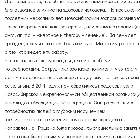
Согласие с
правилами поведения в зоопарке
Давно известно, что общение с животными может оказыва
СПЕЦИАЛИСТЫ
УСЛУГИ
Согласие с
правилами покупки электронных
благотворное влияние на здоровье человека. На протяжен
билетов
последних нескольких лет Новосибирский зоопарк развивае
такое направление как зоотерапия, или анималотерапия (о
англ. аnimal – животное и therapy – лечение). За семь лет
ГОСТЕВАЯ КНИГА
ОКАЗАТЬ ПОМОЩЬ
пройден, как мы считаем, большой путь. Мы хотим рассказа
о тех, кто ведет эту работу.
Все началось с экскурсий для детей с особыми
потребностями. Сотрудники зоопарка понимали, что таким
НАШИ ДРУЗЬЯ
детям надо показывать зоопарк по-другому, не так как всем
остальным. В 2011 году к нам обратились представители
Новосибирской межрегиональной общественной организац
инвалидов «Ассоциация «Интеграция». Они рассказали о
потребностях людей с глубоким нарушением
зрения. Экспертное мнение помогло нам определить
направление. Решено было проводить специальные занятия
на которых бы дети имели возможность взаимодействия с