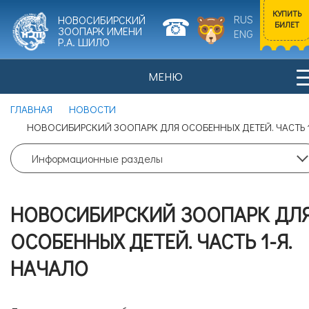
КУПИТЬ
RUS
НОВОСИБИРСКИЙ
БИЛЕТ
ЗООПАРК ИМЕНИ
ENG
Р.А. ШИЛО
МЕНЮ
Входной билет
ГЛАВНАЯ
НОВОСТИ
Взрослый
0
НОВОСИБИРСКИЙ ЗООПАРК ДЛЯ ОСОБЕННЫХ ДЕТЕЙ. ЧАСТЬ 1
НОВОСТИ
ПОСЕТИТЕЛЯМ
Цена билета: 700 рублей.
Информационные разделы
Входной билет
НОВОСИБИРСКИЙ ЗООПАРК ДЛ
Льготный
0
ИСТОРИЯ ЗООПАРКА
ЖИВОТНЫЕ
ОСОБЕННЫХ ДЕТЕЙ. ЧАСТЬ 1-Я.
Цена билета: 350 рублей.
НАЧАЛО
Согласие на обработку
персональных данных