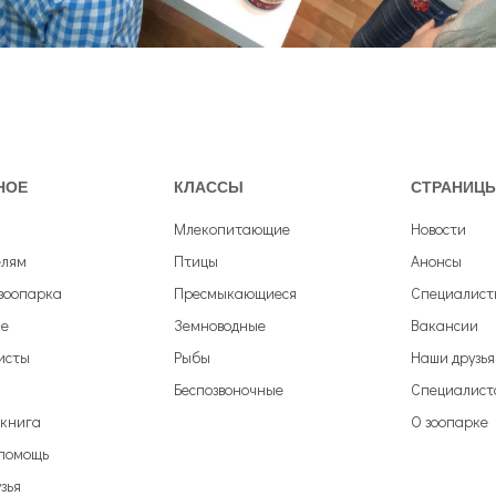
НОЕ
КЛАССЫ
СТРАНИЦ
Млекопитающие
Новости
елям
Птицы
Анонсы
зоопарка
Пресмыкающиеся
Специалист
е
Земноводные
Вакансии
исты
Рыбы
Наши друзья
Беспозвоночные
Специалист
 книга
О зоопарке
 помощь
зья