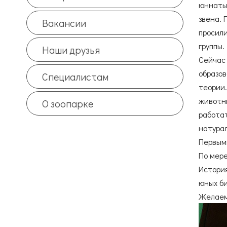
юннаты 
звена. 
Вакансии
просили
группы.
Наши друзья
Сейчас 
образов
Специалистам
теории.
животны
О зоопарке
работат
натурал
Первыми
По мере
История
юных би
Желаем