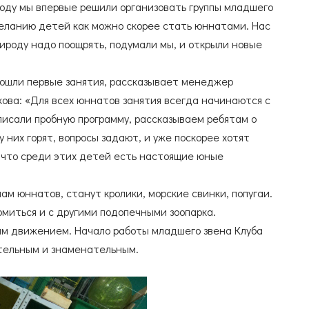
 году мы впервые решили организовать группы младшего
 желанию детей как можно скорее стать юннатами. Нас
рироду надо поощрять, подумали мы, и открыли новые
прошли первые занятия, рассказывает менеджер
кова: «Для всех юннатов занятия всегда начинаются с
писали пробную программу, рассказываем ребятам о
у них горят, вопросы задают, и уже поскорее хотят
, что среди этих детей есть настоящие юные
м юннатов, станут кролики, морские свинки, попугаи.
омиться и с другими подопечными зоопарка.
ким движением. Начало работы младшего звена Клуба
ательным и знаменательным.