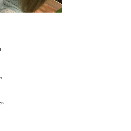
Ы
ы
ам