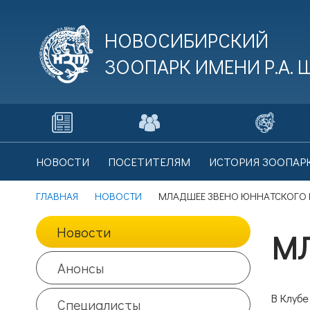
НОВОСИБИРСКИЙ
ЗООПАРК ИМЕНИ
Р.А.
В
НОВОСТИ
ПОСЕТИТЕЛЯМ
ИСТОРИЯ ЗООПАР
Це
ГЛАВНАЯ
НОВОСТИ
МЛАДШЕЕ ЗВЕНО ЮННАТСКОГО
Новости
МЛ
В
Анонсы
Це
В Клубе
Специалисты