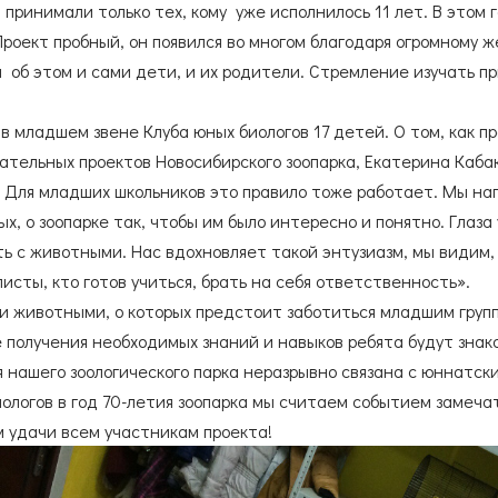
принимали только тех, кому уже исполнилось 11 лет. В этом
Согласие на обработку
персональных данных
Проект пробный, он появился во многом благодаря огромному
Согласие с
правилами поведения в зоопарке
 об этом и сами дети, и их родители. Стремление изучать п
Согласие с
правилами покупки электронных билетов
в младшем звене Клуба юных биологов 17 детей. О том, как 
ательных проектов Новосибирского зоопарка, Екатерина Каба
 Для младших школьников это правило тоже работает. Мы на
х, о зоопарке так, чтобы им было интересно и понятно. Глаза 
ь с животными. Нас вдохновляет такой энтузиазм, мы видим
исты, кто готов учиться, брать на себя ответственность».
 животными, о которых предстоит заботиться младшим группа
 получения необходимых знаний и навыков ребята будут знак
 нашего зоологического парка неразрывно связана с юннатс
ологов в год 70-летия зоопарка мы считаем событием замеч
 удачи всем участникам проекта!