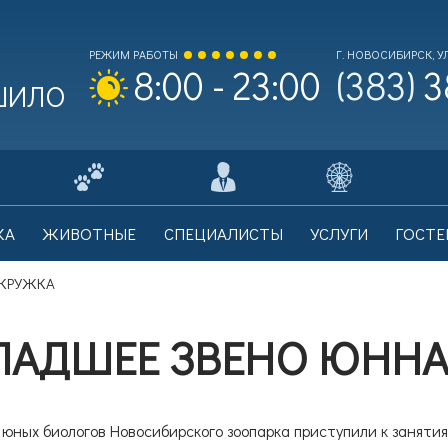
РЕЖИМ РАБОТЫ
Г. НОВОСИБИРСК, УЛ
(383)
3
8:00 - 23:00
 ШИЛО
ходной билет Взрослый
0
КА
ЖИВОТНЫЕ
СПЕЦИАЛИСТЫ
УСЛУГИ
ГОСТЕ
на билета: 700 рублей.
 КРУЖКА
АДШЕЕ ЗВЕНО ЮННА
ходной билет Льготный
0
на билета: 350 рублей.
 юных биологов Новосибирского зоопарка приступили к заняти