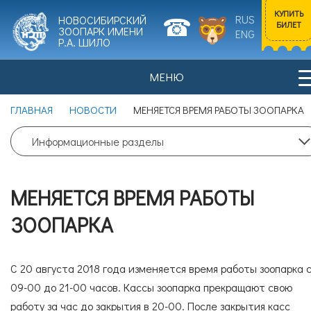
КУПИТЬ
RUS
НОВОСИБИРСКИЙ
БИЛЕТ
ЗООПАРК ИМЕНИ
ENG
Р.А. ШИЛО
МЕНЮ
Входной билет
ГЛАВНАЯ
НОВОСТИ
МЕНЯЕТСЯ ВРЕМЯ РАБОТЫ ЗООПАРКА
Взрослый
0
Информационные разделы
НОВОСТИ
ПОСЕТИТЕЛЯМ
Цена билета: 700 рублей.
МЕНЯЕТСЯ ВРЕМЯ РАБОТЫ
Входной билет
ЗООПАРКА
Льготный
0
ИСТОРИЯ ЗООПАРКА
ЖИВОТНЫЕ
Цена билета: 350 рублей.
С 20 августа 2018 года изменяется время работы зоопарка 
09-00 до 21-00 часов. Кассы зоопарка прекращают свою
Согласие на обработку
персональных данных
работу за час до закрытия в 20-00. После закрытия касс