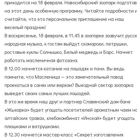
Согласие с
правилами поведения в зоопарке
СПЕЦИАЛИСТЫ
УСЛУГИ
приходится на 18 февраля. Новосибирский зоопарк подгото
Согласие с
правилами покупки электронных
на этот день особенную программу. Читайте подробности 
билетов
считайте, что это персональное приглашение на наш
веселый праздник!
В воскресенье, 18 февраля, в 11.45 в зоопарке зазвучит русс
ГОСТЕВАЯ КНИГА
ОКАЗАТЬ ПОМОЩЬ
народная музыка, к гостям выйдут скоморохи, петрушки,
ростовые куклы Солнышко, Белый медведь и Барс. Начнет
работать масленичная фотозона.
В 12.00 начнется катание на лошадях и пони. Вы ведь
НАШИ ДРУЗЬЯ
помните, что Масленица — это замечательный повод
проехаться в санях или верхом? Выездной сектор зоопарка
выведет своих самых лучших лошадей.
В это же время наш друг и партнер Славянский дом-баня
«Жыхарка» будет угощать посетителей ароматным чаем н
алтайских травах, хлебокомбинат «Инской» будет угощать
плюшками и ватрушками.
В 12.30 начнется мастер-класс «Секрет изготовления