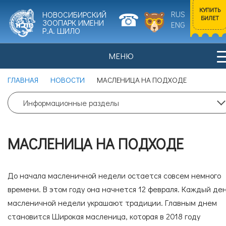
КУПИТЬ
RUS
НОВОСИБИРСКИЙ
БИЛЕТ
ЗООПАРК ИМЕНИ
ENG
Р.А. ШИЛО
МЕНЮ
Входной билет
ГЛАВНАЯ
НОВОСТИ
МАСЛЕНИЦА НА ПОДХОДЕ
Взрослый
0
Информационные разделы
НОВОСТИ
ПОСЕТИТЕЛЯМ
Цена билета: 700 рублей.
МАСЛЕНИЦА НА ПОДХОДЕ
Входной билет
Льготный
0
ИСТОРИЯ ЗООПАРКА
ЖИВОТНЫЕ
До начала масленичной недели остается совсем немного
Цена билета: 350 рублей.
времени. В этом году она начнется 12 февраля. Каждый де
масленичной недели украшают традиции. Главным днем
Согласие на обработку
персональных данных
становится Широкая масленица, которая в 2018 году