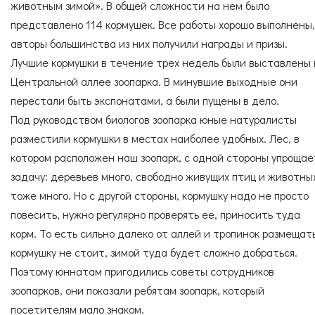
Согласие с
правилами поведения в зоопарке
СПЕЦИАЛИСТЫ
УСЛУГИ
животным зимой». В общей сложности на нем было
Согласие с
правилами покупки электронных
представлено 114 кормушек. Все работы хорошо выполнены,
билетов
авторы большинства из них получили награды и призы.
Лучшие кормушки в течение трех недель были выставлены 
Центральной аллее зоопарка. В минувшие выходные они
ГОСТЕВАЯ КНИГА
ОКАЗАТЬ ПОМОЩЬ
перестали быть экспонатами, а были пущены в дело.
Под руководством биологов зоопарка юные натуралисты
разместили кормушки в местах наиболее удобных. Лес, в
котором расположен наш зоопарк, с одной стороны упрощае
НАШИ ДРУЗЬЯ
задачу: деревьев много, свободно живущих птиц и животны
тоже много. Но с другой стороны, кормушку надо не просто
повесить, нужно регулярно проверять ее, приносить туда
корм. То есть сильно далеко от аллей и тропинок размещат
кормушку не стоит, зимой туда будет сложно добраться.
Поэтому юннатам пригодились советы сотрудников
зоопарков, они показали ребятам зоопарк, который
посетителям мало знаком.