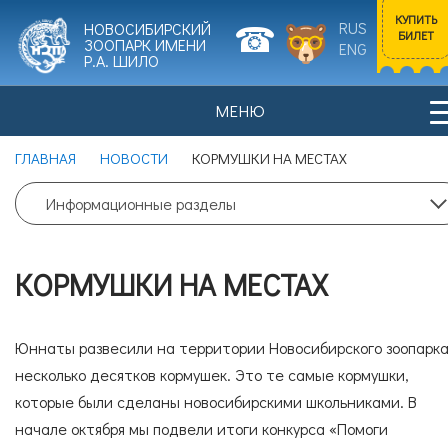
КУПИТЬ
RUS
НОВОСИБИРСКИЙ
БИЛЕТ
ЗООПАРК ИМЕНИ
ENG
Р.А. ШИЛО
МЕНЮ
Входной билет
ГЛАВНАЯ
НОВОСТИ
КОРМУШКИ НА МЕСТАХ
Взрослый
0
Информационные разделы
НОВОСТИ
ПОСЕТИТЕЛЯМ
Цена билета: 700 рублей.
КОРМУШКИ НА МЕСТАХ
Входной билет
Льготный
0
ИСТОРИЯ ЗООПАРКА
ЖИВОТНЫЕ
Юннаты развесили на территории Новосибирского зоопарк
Цена билета: 350 рублей.
несколько десятков кормушек. Это те самые кормушки,
которые были сделаны новосибирскими школьниками. В
Согласие на обработку
персональных данных
начале октября мы подвели итоги конкурса «Помоги