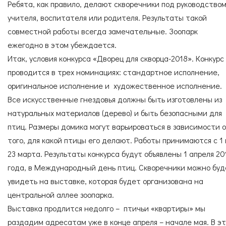
Согласие с
правилами поведения в зоопарке
СПЕЦИАЛИСТЫ
УСЛУГИ
Ребята, как правило, делают скворечники под руководство
Согласие с
правилами покупки электронных
учителя, воспитателя или родителя. Результаты такой
билетов
совместной работы всегда замечательные. Зоопарк
ежегодно в этом убеждается.
Итак, условия конкурса «Дворец для скворца-2018». Конкурс
ГОСТЕВАЯ КНИГА
ОКАЗАТЬ ПОМОЩЬ
проводится в трех номинациях: стандартное исполнение,
оригинальное исполнение и художественное исполнение.
Все искусственные гнездовья должны быть изготовлены из
натуральных материалов (дерево) и быть безопасными для
НАШИ ДРУЗЬЯ
птиц. Размеры домика могут варьироваться в зависимости 
того, для какой птицы его делают. Работы принимаются с 1 
23 марта. Результаты конкурса будут объявлены 1 апреля 20
года, в Международный день птиц. Скворечники можно буд
увидеть на выставке, которая будет организована на
центральной аллее зоопарка.
Выставка продлится недолго – птичьи «квартиры» мы
раздадим адресатам уже в конце апреля – начале мая. В э