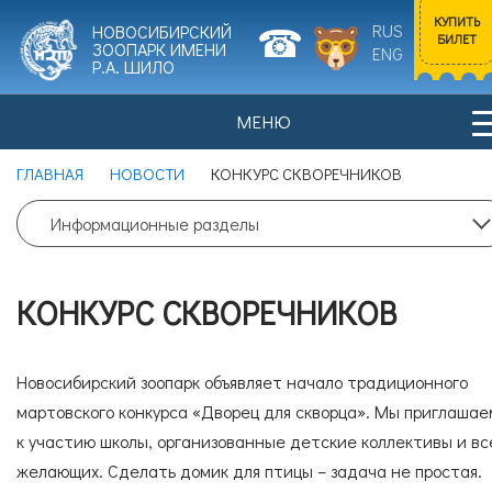
КУПИТЬ
RUS
НОВОСИБИРСКИЙ
БИЛЕТ
ЗООПАРК ИМЕНИ
ENG
Р.А. ШИЛО
МЕНЮ
Входной билет
ГЛАВНАЯ
НОВОСТИ
КОНКУРС СКВОРЕЧНИКОВ
Взрослый
0
Информационные разделы
НОВОСТИ
ПОСЕТИТЕЛЯМ
Цена билета: 700 рублей.
КОНКУРС СКВОРЕЧНИКОВ
Входной билет
Льготный
0
ИСТОРИЯ ЗООПАРКА
ЖИВОТНЫЕ
Новосибирский зоопарк объявляет начало традиционного
Цена билета: 350 рублей.
мартовского конкурса «Дворец для скворца». Мы приглашае
к участию школы, организованные детские коллективы и вс
Согласие на обработку
персональных данных
желающих. Сделать домик для птицы – задача не простая.