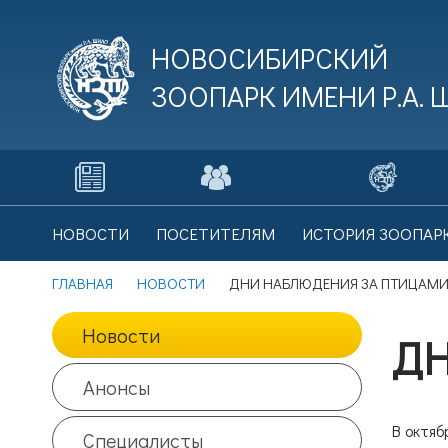
НОВОСИБИРСКИЙ
ЗООПАРК ИМЕНИ
Р.А.
В
НОВОСТИ
ПОСЕТИТЕЛЯМ
ИСТОРИЯ ЗООПАР
Це
ГЛАВНАЯ
НОВОСТИ
ДНИ НАБЛЮДЕНИЯ ЗА ПТИЦАМ
Новости
ДН
В
Це
Анонсы
В октяб
Специалисты