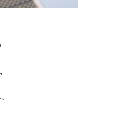
Ы
ы
ам