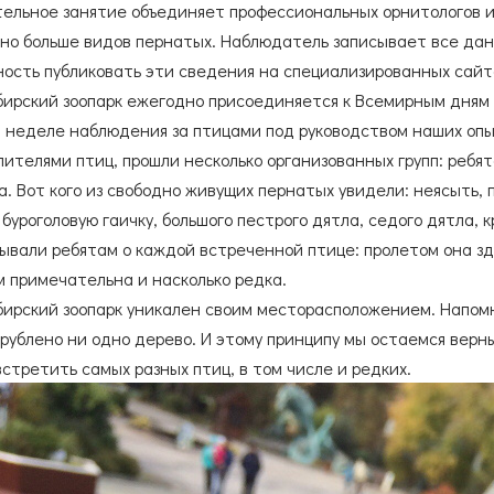
ельное занятие объединяет профессиональных орнитологов и
Согласие на обработку
персональных данных
но больше видов пернатых. Наблюдатель записывает все данны
Согласие с
правилами поведения в зоопарке
ость публиковать эти сведения на специализированных сайт
Согласие с
правилами покупки электронных билетов
бирский зоопарк ежегодно присоединяется к Всемирным дням
 неделе наблюдения за птицами под руководством наших опы
ителями птиц, прошли несколько организованных групп: ребя
а. Вот кого из свободно живущих пернатых увидели: неясыть, 
 буроголовую гаичку, большого пестрого дятла, седого дятла,
ывали ребятам о каждой встреченной птице: пролетом она зд
м примечательна и насколько редка.
ирский зоопарк уникален своим месторасположением. Напомни
рублено ни одно дерево. И этому принципу мы остаемся верны
стретить самых разных птиц, в том числе и редких.