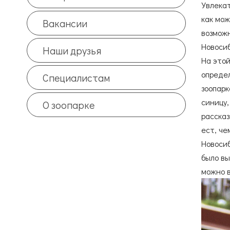
Увлекат
как мож
Вакансии
возможн
Новоси
Наши друзья
На этой
определ
Специалистам
зоопарк
синицу,
О зоопарке
рассказ
ест, че
Новосиб
было вы
можно в