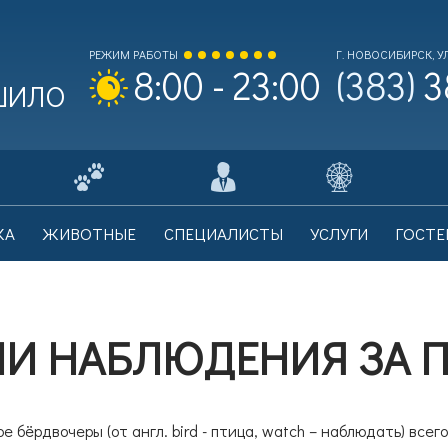
РЕЖИМ РАБОТЫ
Г. НОВОСИБИРСК, УЛ
(383)
3
8:00 - 23:00
 ШИЛО
ходной билет Взрослый
0
КА
ЖИВОТНЫЕ
СПЕЦИАЛИСТЫ
УСЛУГИ
ГОСТЕ
на билета: 700 рублей.
И
И НАБЛЮДЕНИЯ ЗА 
ходной билет Льготный
0
на билета: 350 рублей.
ре бёрдвочеры (от англ. bird - птица, watch – наблюдать) все