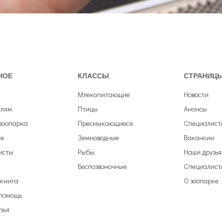
НОЕ
КЛАССЫ
СТРАНИЦ
Млекопитающие
Новости
елям
Птицы
Анонсы
зоопарка
Пресмыкающиеся
Специалист
е
Земноводные
Вакансии
исты
Рыбы
Наши друзья
Беспозвоночные
Специалист
 книга
О зоопарке
 помощь
зья