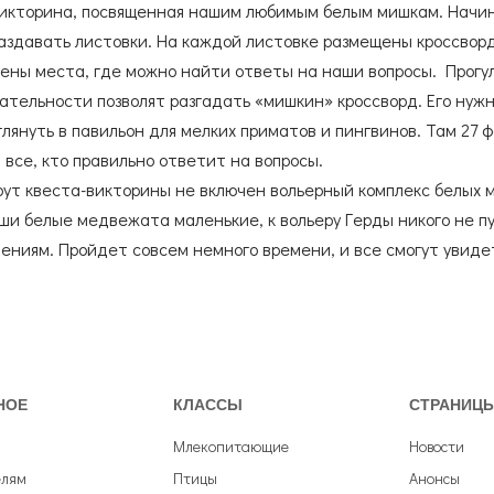
икторина, посвященная нашим любимым белым мишкам. Начина
Согласие на обработку
персональных данных
аздавать листовки. На каждой листовке размещены кроссвор
Согласие с
правилами поведения в зоопарке
ены места, где можно найти ответы на наши вопросы. Прогул
Согласие с
правилами покупки электронных билетов
тельности позволят разгадать «мишкин» кроссворд. Его нужн
глянуть в павильон для мелких приматов и пингвинов. Там 27 
 все, кто правильно ответит на вопросы.
ут квеста-викторины не включен вольерный комплекс белых м
ши белые медвежата маленькие, к вольеру Герды никого не п
ениям. Пройдет совсем немного времени, и все смогут увид
НОЕ
КЛАССЫ
СТРАНИЦ
Млекопитающие
Новости
елям
Птицы
Анонсы