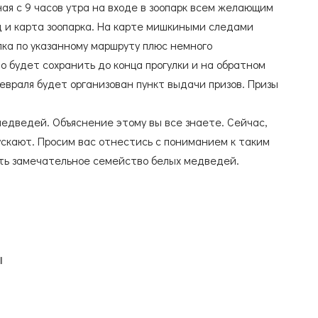
я с 9 часов утра на входе в зоопарк всем желающим
д и карта зоопарка. На карте мишкиными следами
ка по указанному маршруту плюс немного
о будет сохранить до конца прогулки и на обратном
февраля будет организован пункт выдачи призов. Призы
едведей. Объяснение этому вы все знаете. Сейчас,
ускают. Просим вас отнестись с пониманием к таким
еть замечательное семейство белых медведей.
Ы