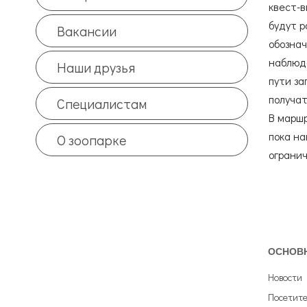
квест-в
будут р
Вакансии
обознач
наблюда
Наши друзья
пути за
получат
Специалистам
В маршр
пока на
О зоопарке
огранич
ОСНОВ
Новости
Посетит