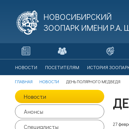
НОВОСИБИРСКИЙ
ЗООПАРК ИМЕНИ
Р.А.
В
НОВОСТИ
ПОСЕТИТЕЛЯМ
ИСТОРИЯ ЗООПАР
Це
ГЛАВНАЯ
НОВОСТИ
ДЕНЬ ПОЛЯРНОГО МЕДВЕДЯ
Новости
ДЕ
В
Це
Анонсы
27 февр
Специалисты