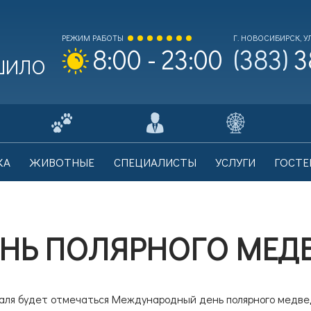
РЕЖИМ РАБОТЫ
Г. НОВОСИБИРСК, УЛ
(383)
3
8:00 - 23:00
 ШИЛО
ходной билет Взрослый
0
КА
ЖИВОТНЫЕ
СПЕЦИАЛИСТЫ
УСЛУГИ
ГОСТЕ
на билета: 700 рублей.
НЬ ПОЛЯРНОГО МЕД
ходной билет Льготный
0
на билета: 350 рублей.
аля будет отмечаться Международный день полярного медвед