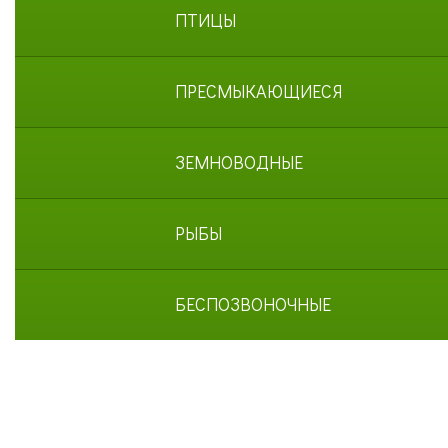
Согласие с
правилами поведения в зоопарке
СПЕЦИАЛИСТЫ
УСЛУГИ
ПТИЦЫ
Согласие с
правилами покупки электронных
билетов
ПРЕСМЫКАЮЩИЕСЯ
ГОСТЕВАЯ КНИГА
ОКАЗАТЬ ПОМОЩЬ
ЗЕМНОВОДНЫЕ
РЫБЫ
НАШИ ДРУЗЬЯ
БЕСПОЗВОНОЧНЫЕ