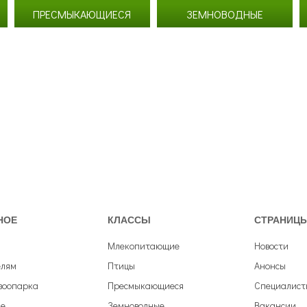
Согласие на обработку
персональных данных
ПРЕСМЫКАЮЩИЕСЯ
ЗЕМНОВОДНЫЕ
Согласие с
правилами поведения в зоопарке
Согласие с
правилами покупки электронных билетов
НОЕ
КЛАССЫ
СТРАНИЦ
Млекопитающие
Новости
елям
Птицы
Анонсы
зоопарка
Пресмыкающиеся
Специалист
е
Земноводные
Вакансии