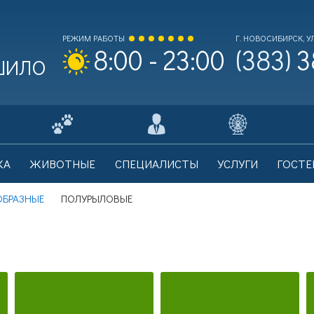
РЕЖИМ РАБОТЫ
Г. НОВОСИБИРСК, УЛ
(383)
3
8:00 - 23:00
 ШИЛО
ходной билет Взрослый
0
КА
ЖИВОТНЫЕ
СПЕЦИАЛИСТЫ
УСЛУГИ
ГОСТЕ
на билета: 700 рублей.
ОБРАЗНЫЕ
ПОЛУРЫЛОВЫЕ
ходной билет Льготный
0
на билета: 350 рублей.